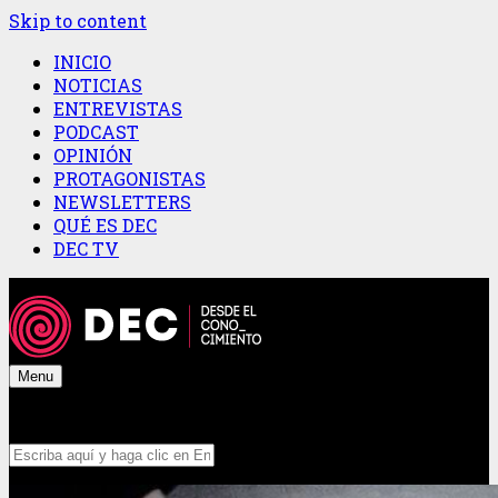
Skip to content
INICIO
NOTICIAS
ENTREVISTAS
PODCAST
OPINIÓN
PROTAGONISTAS
NEWSLETTERS
QUÉ ES DEC
DEC TV
Menu