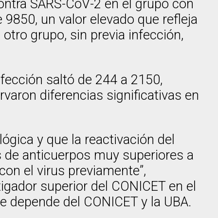
 contra SARS-CoV-2 en el grupo con
 9850, un valor elevado que refleja
 otro grupo, sin previa infección,
nfección saltó de 244 a 2150,
aron diferencias significativas en
ógica y que la reactivación del
s de anticuerpos muy superiores a
on el virus previamente”,
tigador superior del CONICET en el
que depende del CONICET y la UBA.