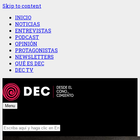
Skip to content
INICIO
NOTICIAS
ENTREVISTAS
PODCAST
OPINIÓN
PROTAGONISTAS
NEWSLETTERS
QUÉ ES DEC
DEC TV
Menu