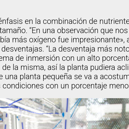
énfasis en la combinación de nutrient
tamaño. “En una observación que nos o
ía más oxígeno fue impresionante», apo
 desventajas. “La desventaja más noto
istema de inmersión con un alto porce
de la misma, así la planta pudiera ac
que una planta pequeña se va a acostu
s condiciones con un porcentaje men