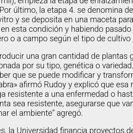
mil), empieza la etapa de enraizamien
. Por último, la etapa 4. se denomina d
 vitro y se deposita en una maceta par
n esta condición y habiendo pasado l
ero o a campo según el tipo de cultivo
roducir una gran cantidad de plantas 
nada por su tipo, genética o variedad
ber que se puede modificar y transform
abra» afirmó Rudoy y explicó que esa 
aga resistente a una enfermedad o hast
nta sea resistente, asegurarse que van
ar el ambiente” agregó.
des, la Universidad financia proyectos