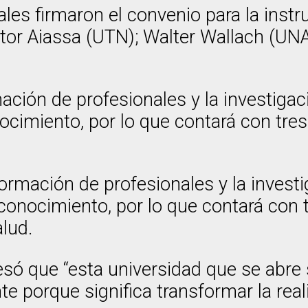
les firmaron el convenio para la instr
ctor Aiassa (UTN); Walter Wallach (UN
rmación de profesionales y la investiga
cimiento, por lo que contará con tres 
 formación de profesionales y la inves
onocimiento, por lo que contará con t
alud.
resó que “esta universidad que se abr
e porque significa transformar la real