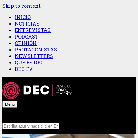
Skip to content
INICIO
NOTICIAS
ENTREVISTAS
PODCAST
OPINIÓN
PROTAGONISTAS
NEWSLETTERS
QUÉ ES DEC
DEC TV
Menu