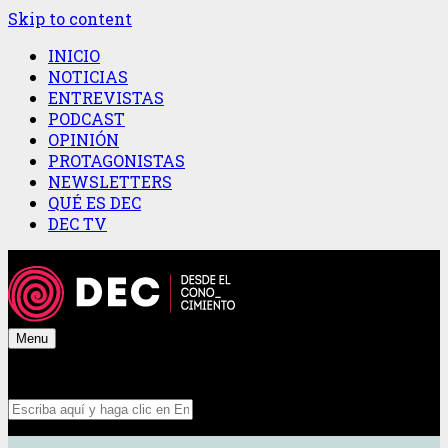
Skip to content
INICIO
NOTICIAS
ENTREVISTAS
PODCAST
OPINIÓN
PROTAGONISTAS
NEWSLETTERS
QUÉ ES DEC
DEC TV
Menu