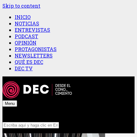
Skip to content
INICIO
NOTICIAS
ENTREVISTAS
PODCAST
OPINIÓN
PROTAGONISTAS
NEWSLETTERS
QUÉ ES DEC
DEC TV
Menu