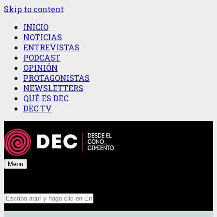
Skip to content
INICIO
NOTICIAS
ENTREVISTAS
PODCAST
OPINIÓN
PROTAGONISTAS
NEWSLETTERS
QUÉ ES DEC
DEC TV
Menu