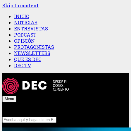
Skip to content
INICIO
NOTICIAS
ENTREVISTAS
PODCAST
OPINIÓN
PROTAGONISTAS
NEWSLETTERS
QUÉ ES DEC
DEC TV
Menu