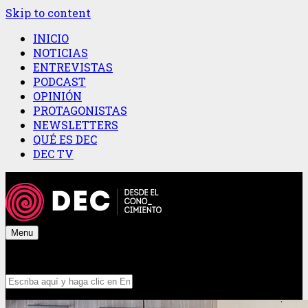
Skip to content
INICIO
NOTICIAS
ENTREVISTAS
PODCAST
OPINIÓN
PROTAGONISTAS
NEWSLETTERS
QUÉ ES DEC
DEC TV
Menu